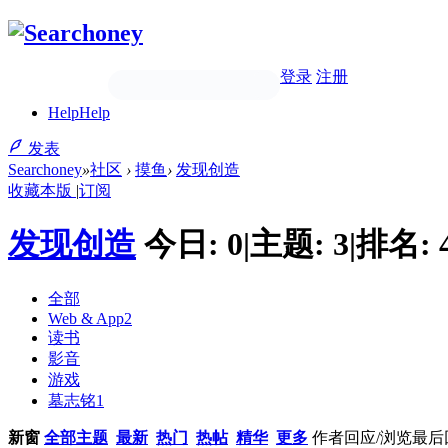
登录
注册
Help
Help
发表
Searchoney
»
社区
›
摸鱼
›
发现创造
收藏本版
|
订阅
发现创造
今日:
0
|
主题:
3
|
排名:
全部
Web & App
2
读书
影音
游戏
墓志铭
1
新窗
全部主题
最新
热门
热帖
精华
更多
作者
回应/浏览
最后