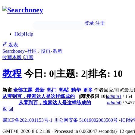
登录
注册
Help
Help
发表
Searchoney
»
社区
›
投币
›
教程
收藏本版
|
订阅
教程
今日:
0
|
主题:
2
|
排名:
10
新窗
全部主题
最新
热门
热帖
精华
更多
作者
回应/浏览
最后
从零到百，搜索达人是这样练成的
- [阅读权限
10
]
admin
1
/ 154
从零到百，搜索达人是这样练成的
admin
0
/ 3457
返 回
蜀ICP备2021001153号-1
⋅
川公网安备 51019002003560号
•
ICP经
GMT+8, 2026-8-6 21:39
⋅
Processed in 0.060047 second(s)
⋅
12 queri