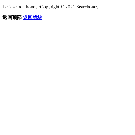
Let's search honey.
⋅
Copyright © 2021 Searchoney.
返回顶部
返回版块